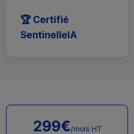
🏆 Certifié
SentinelleIA
299€
/mois HT