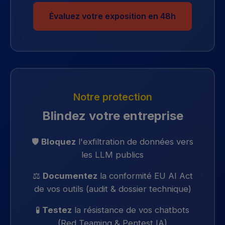
Évaluez votre exposition en 48h
Notre protection
Blindez votre entreprise
🛡️
Bloquez
l'exfiltration de données vers
les LLM publics
⚖️
Documentez
la conformité EU AI Act
de vos outils (audit & dossier technique)
🧪
Testez
la résistance de vos chatbots
(Red Teaming & Pentest IA)