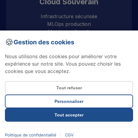
Cloud Souverain
Infrastructure sécurisée
MLOps production
Monitoring & audit
🍪
Gestion des cookies
Nous utilisons des cookies pour améliorer votre
expérience sur notre site. Vous pouvez choisir les
cookies que vous acceptez.
Tout refuser
SentinelleIA
📧 contact@sentinelleia.fr
Personnaliser
Mentions légales
CGV
Politique de confidentialité
Tout accepter
© 2025-2026 SentinelleIA - Tous droits réservés
Politique de confidentialité
|
CGV