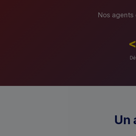
Nos agents 
Dét
Un 