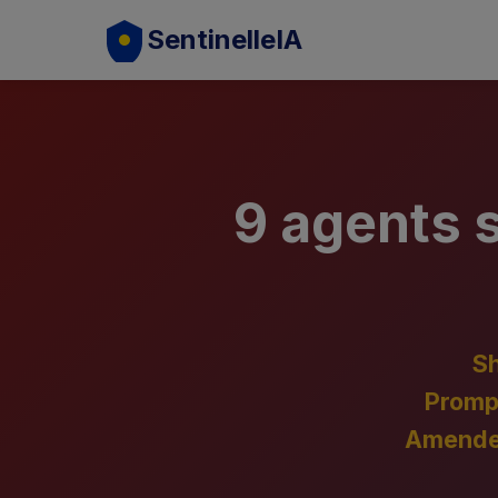
SentinelleIA
9 agents s
S
Prompt
Amendes