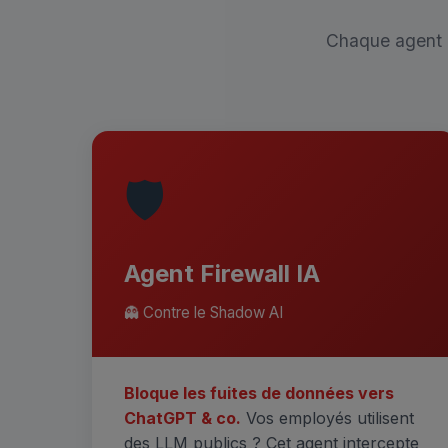
Chaque agent 
🛡️
Agent Firewall IA
👻 Contre le Shadow AI
Bloque les fuites de données vers
ChatGPT & co.
Vos employés utilisent
des LLM publics ? Cet agent intercepte