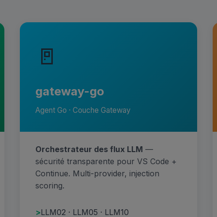
🚪
gateway-go
Agent Go · Couche Gateway
Orchestrateur des flux LLM
—
sécurité transparente pour VS Code +
Continue. Multi-provider, injection
scoring.
LLM02 · LLM05 · LLM10