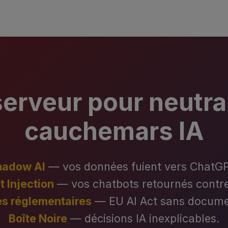
erveur pour neutra
cauchemars IA
hadow AI
— vos données fuient vers ChatG
 Injection
— vos chatbots retournés contre
 réglementaires
— EU AI Act sans docume
Boîte Noire
— décisions IA inexplicables.