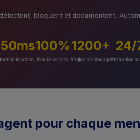
détectent, bloquent et documentent. Auto
<50ms
100%
1200+
24/
ection injection
Flux IA visibles
Règles de blocage
Protection ac
agent pour chaque me