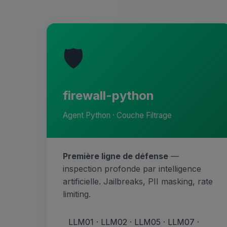
🛡️
firewall-python
Agent Python · Couche Filtrage
Première ligne de défense
—
inspection profonde par intelligence
artificielle. Jailbreaks, PII masking, rate
limiting.
LLM01 · LLM02 · LLM05 · LLM07 ·