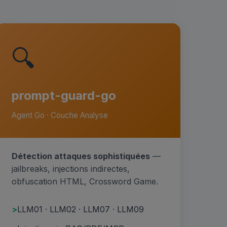
🔍
prompt-guard-go
Agent Go · Couche Analyse
Détection attaques sophistiquées
—
jailbreaks, injections indirectes,
obfuscation HTML, Crossword Game.
LLM01 · LLM02 · LLM07 · LLM09