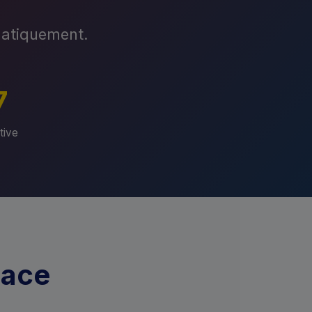
matiquement.
7
tive
nace