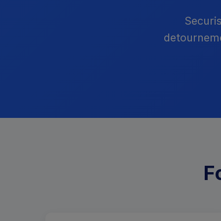
Securis
detournemen
F