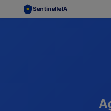
SentinelleIA
Ag