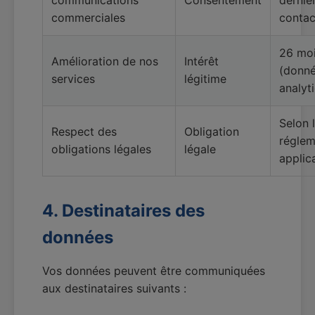
communications
Consentement
dernie
commerciales
contac
26 mo
Amélioration de nos
Intérêt
(donn
services
légitime
analyt
Selon 
Respect des
Obligation
réglem
obligations légales
légale
applic
4. Destinataires des
données
Vos données peuvent être communiquées
aux destinataires suivants :