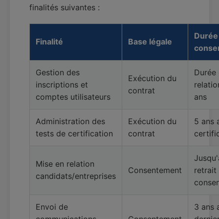
finalités suivantes :
Durée
Finalité
Base légale
conse
Gestion des
Durée 
Exécution du
inscriptions et
relati
contrat
comptes utilisateurs
ans
Administration des
Exécution du
5 ans 
tests de certification
contrat
certifi
Jusqu'
Mise en relation
Consentement
retrait
candidats/entreprises
conse
Envoi de
3 ans 