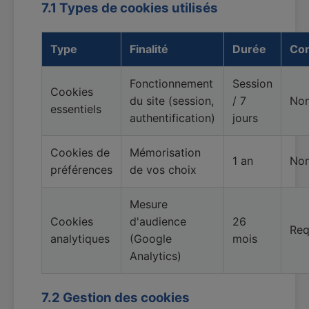
7.1 Types de cookies utilisés
Type
Finalité
Durée
Co
Fonctionnement
Session
Cookies
du site (session,
/ 7
Non
essentiels
authentification)
jours
Cookies de
Mémorisation
1 an
Non
préférences
de vos choix
Mesure
Cookies
d'audience
26
Req
analytiques
(Google
mois
Analytics)
7.2 Gestion des cookies